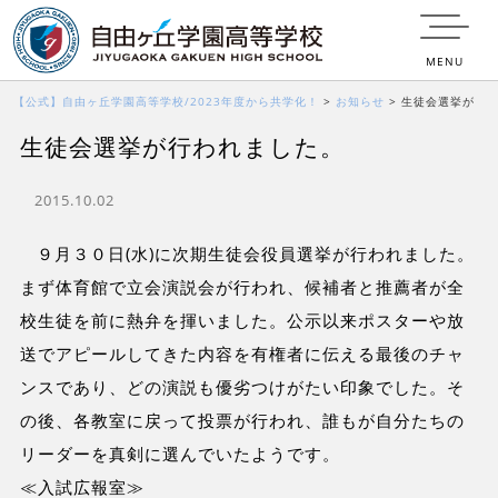
MENU
【公式】自由ヶ丘学園高等学校/2023年度から共学化！
>
お知らせ
>
生徒会選挙が
生徒会選挙が行われました。
行われました。
2015.10.02
９月３０日(水)に次期生徒会役員選挙が行われました。
まず体育館で立会演説会が行われ、候補者と推薦者が全
校生徒を前に熱弁を揮いました。公示以来ポスターや放
送でアピールしてきた内容を有権者に伝える最後のチャ
ンスであり、どの演説も優劣つけがたい印象でした。そ
の後、各教室に戻って投票が行われ、誰もが自分たちの
リーダーを真剣に選んでいたようです。
≪入試広報室≫