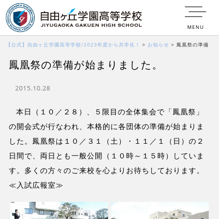
MENU
【公式】自由ヶ丘学園高等学校/2023年度から共学化！
>
お知らせ
>
鳳凰祭の準備
鳳凰祭の準備が始まりました。
が始まりました。
2015.10.28
本日（１０／２８）、５限目の全体集会で「鳳凰祭」
の開会式が行なわれ、本格的に各団体の準備が始まりま
した。鳳凰祭は１０／３１（土）・１１／１（日）の２
日間で、両日とも一般公開（１０時～１５時）していま
す。多くの方々のご来校を心よりお待ちしております。
≪入試広報室≫