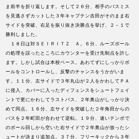
ま前半を折り返します。そして２６分、相手のパスミス
を見逃さずカットした３年キャプテン吉田がそのまま右
サイドを突破、右足を振り抜き決勝点を挙げ、２－１で
勝利しました。
１８日は対ＳＥＩＲＩＴＺ Ａ。６分、ルーズボール
の処理を誤ったところにカウンターを受け先制点を許し
ます。しかし試合は本校ペース。あわてずにしっかりボ
ールをコントロールし、反撃のチャンスをうかがいま
す。１１分、左サイドで３年丸山が２人をかわしてＰＡ
に侵入、カバーに入ったディフェンスをシュートフェイ
ントで更にかわしてラストパス、２年奥山がしっかり決
めて同点。１６分、左サイドを突破した２年角田からの
パスを２年町田が合わせて逆転。１９分、速いテンポで
のボール回しから空いた右サイドで２年奥山が放ったシ
ュートが決まり追加点。３７分、フリーキックから３年