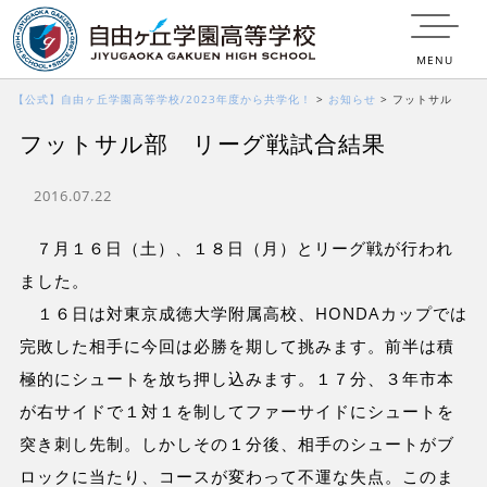
MENU
【公式】自由ヶ丘学園高等学校/2023年度から共学化！
>
お知らせ
>
フットサル
フットサル部 リーグ戦試合結果
部 リーグ戦試合結果
2016.07.22
７月１６日（土）、１８日（月）とリーグ戦が行われ
ました。
１６日は対東京成徳大学附属高校、HONDAカップでは
完敗した相手に今回は必勝を期して挑みます。前半は積
極的にシュートを放ち押し込みます。１７分、３年市本
が右サイドで１対１を制してファーサイドにシュートを
突き刺し先制。しかしその１分後、相手のシュートがブ
ロックに当たり、コースが変わって不運な失点。このま