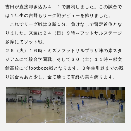
吉田が直接叩き込み４－１で勝利しました。この試合で
は１年生の吉野もリーグ戦デビューを飾りました。
これでリーグ戦は３勝１分、負けなしで暫定首位とな
りました。来週は２４（日）９時～フットサルステージ
多摩にてゾット戦、
２６（火）１６時～ミズノフットサルプラザ味の素スタ
ジアムにて駿台学園戦、そして３０（土）１１時～郁文
館高校にてfootboze戦となります。３年生引退までの残
り試合もあと少し、全て勝って有終の美を飾ります。