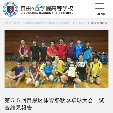
MENU
【公式】自由ヶ丘学園高等学校/2023年度から共学化！
>
お知らせ
>
第５５回目黒
区体育祭秋季卓球大会 試合結果報告
第５５回目黒区体育祭秋季卓球大会 試
合結果報告