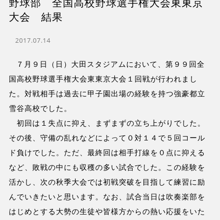
野球部 全国高校野球選手権大会東東京
大会 結果
2017.07.14
７月９日（日）大田スタジアムにおいて、第９９回全
国高校野球選手権大会東東京大会１回戦が行われまし
た。対戦相手は過去に甲子園出場の経験を持つ強豪都立
雪谷高校でした。
初回は１失点に抑え、まずまずの立ち上がりでした。
その後、守備の乱れなどによって０対１４で５回コール
ド負けでした。ただ、最終回は相手打線を０点に抑える
など、敗戦の中にも収穫の多い試合でした。この経験を
活かし、次の秋季大会では初戦突破を目指して練習に励
んでいきたいと思います。なお、試合当日は吹奏楽部を
はじめとする大勢の生徒や皆様方からの熱い応援をいた