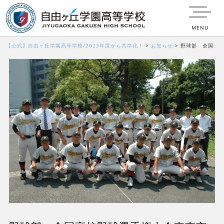
MENU
【公式】自由ヶ丘学園高等学校/2023年度から共学化！
>
お知らせ
>
野球部 全国
高校野球選手権大会東東京大会 結果