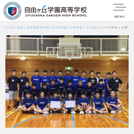
MENU
【公式】自由ヶ丘学園高等学校/2023年度から共学化！
>
お知らせ
>
バスケットボ
ール部 第３１回高校親善バスケットボール大会（第七支部私学大会）優勝