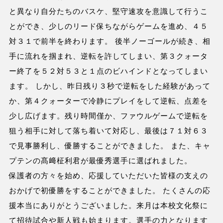
と異なり自分たちのバスケ、堅守速攻を意識して行うこ
とができ、少しのリード保ちながらゲームを進め、４５
対３１で前半を終わります。 後半ノーゴールが続き、相
手に流れを掴まれ、逆転を許してしまい、第３クォータ
ー終了を５２対５３と１点のビハインドとなってしまい
ます。 しかし、昨日残り３秒で逆転をした経験があって
か、第４クォーターで冷静にプレイをして逆転、点差を
少し広げます。残り時間僅か、ファウルゲームで逆転を
狙う相手に対して落ち着いて対応し、最後は７１対６３
で見事勝利し、優勝することができました。 また、キャ
プテンの髙﨑柾利君が最優秀選手に選ばれました。
保護者の方々を始め、応援していただいた皆様の支えの
おかげで初優勝をすることができました。 たくさんの応
援本当にありがとうございました。来月は本校文化祭に
て招待試合や新人戦も始まります。選手の力となります