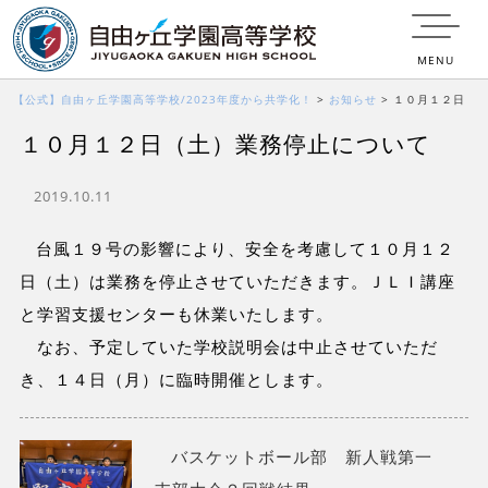
MENU
【公式】自由ヶ丘学園高等学校/2023年度から共学化！
>
お知らせ
>
１０月１２日
１０月１２日（土）業務停止について
（土）業務停止について
2019.10.11
台風１９号の影響により、安全を考慮して１０月１２
日（土）は業務を停止させていただきます。ＪＬＩ講座
と学習支援センターも休業いたします。
なお、予定していた学校説明会は中止させていただ
き、１４日（月）に臨時開催とします。
バスケットボール部 新人戦第一