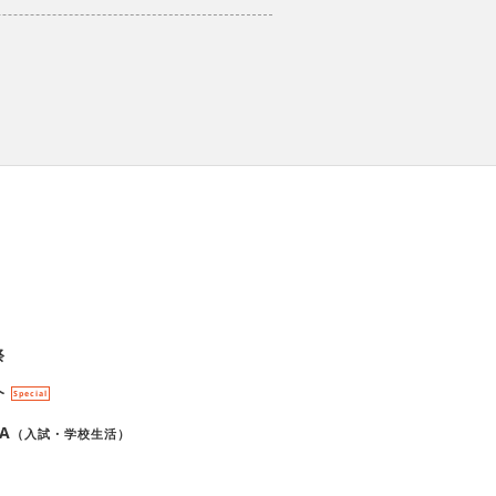
祭
介
Special
A
（入試・学校生活）