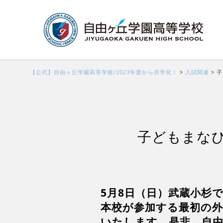
【公式】自由ヶ丘学園高等学校/2023年度から共学化！
>
入試関連
>
子
子どもまなび
5月8日（日）武蔵小杉
本校が参加する最初の外
いたします。是非、自