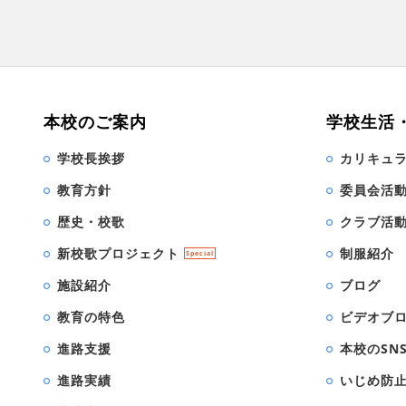
本校のご案内
学校生活
学校長挨拶
カリキュ
教育方針
委員会活
歴史・校歌
クラブ活
新校歌プロジェクト
制服紹介
Special
施設紹介
ブログ
教育の特色
ビデオブ
進路支援
本校のSN
進路実績
いじめ防