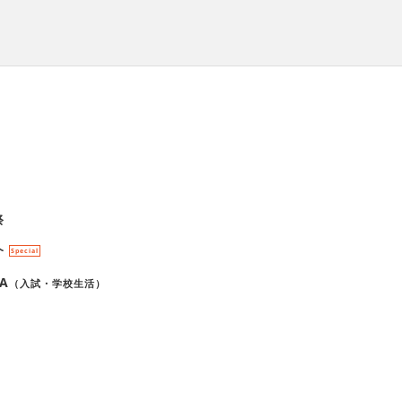
祭
介
Special
A
（入試・学校生活）