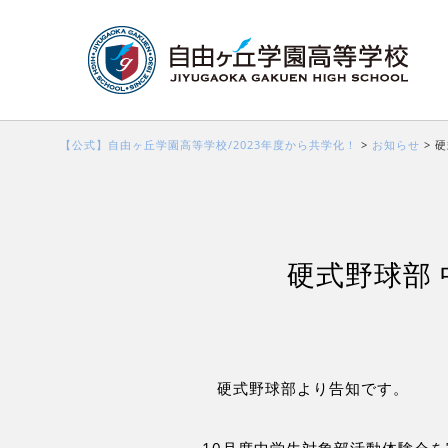
【公式】自由ヶ丘学園高等学校/2023年度から共学化！
>
お知らせ
>
硬
硬式野球部
硬式野球部より告知です。