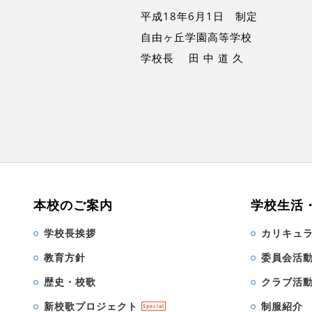
平成18年6月1日 制定
自由ヶ丘学園高等学校
学校長 田 中 道 久
本校のご案内
学校生活
学校長挨拶
カリキュ
教育方針
委員会活
歴史・校歌
クラブ活
新校歌プロジェクト
制服紹介
Special