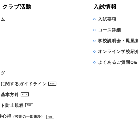
・クラブ活動
入試情報
ラム
入試要項
動
コース詳細
動
学校説明会・鳳凰
オンライン学校紹
よくあるご質問Q&
ログ
Sに関するガイドライン
PDF
止基本方針
PDF
ント防止規程
PDF
徒心得
（校則の一部抜粋）
PDF