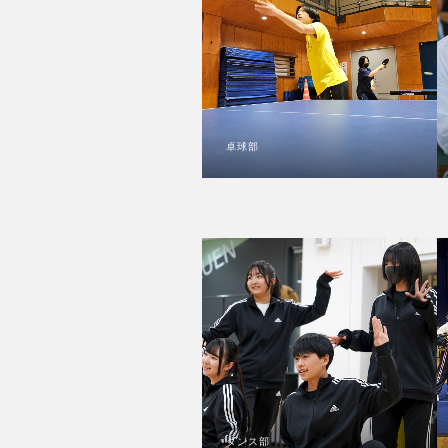
卓球部
ダンス部