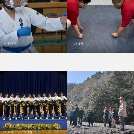
空手道部
相撲部
チアリーディング部
釣り部