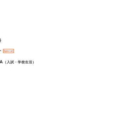
祭
介
Special
A
（入試・学校生活）