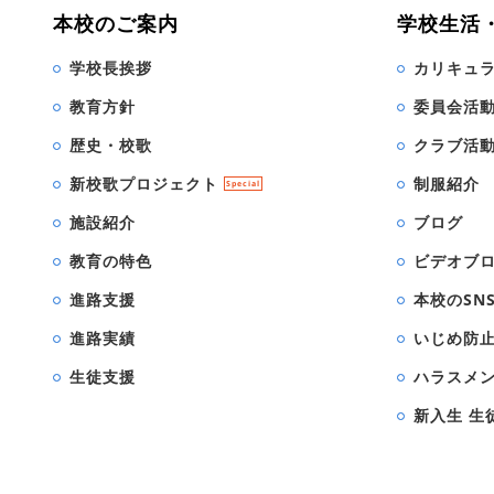
本校のご案内
学校生活
学校長挨拶
カリキュ
教育方針
委員会活
歴史・校歌
クラブ活
新校歌プロジェクト
制服紹介
Special
施設紹介
ブログ
教育の特色
ビデオブ
進路支援
本校のSN
進路実績
いじめ防
生徒支援
ハラスメ
新入生 生