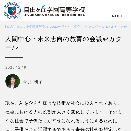
MENU
【公式】自由ヶ丘学園高等学校/2023年度から共学化！
>
ブログ
>
STEAM
>
その他
人間中心・未来志向の教育の会議＠カタ
>
人間中心・未来志向の教育の会議＠カタール
ール
2025.12.19
今井 朝子
現在、AIを含んだ様々な技術が社会に投入されており、
社会における人の役割が大きく変化しています。そのよ
うな社会で子供たちが幸せになれるようにするために
は、子供たちが活躍するであろう未来の社会を想定しな