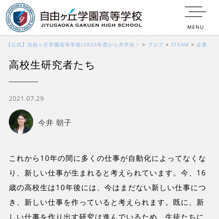
MENU
【公式】自由ヶ丘学園高等学校/2023年度から共学化！
>
ブログ
>
STEAM
>
企業・
高校生研究者たち
学校コラボ
>
高校生研究者たち
2021.07.29
今井 朝子
これから10年の間に多くの仕事が自動化によってなくな
り、新しい仕事が生まれると考えられています。今、16
歳の高校生は10年後には、今はまだない新しい仕事につ
き、新しい仕事を作っていると考えられます。既に、新
しい仕事を作り出す研究は進んでいるため、生徒たちに